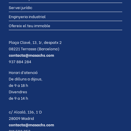
Servei jurídic
Enginyeria industrial
Ofereix el teu immoble
Plaça Clavé, 13, 1r, despatx 2
08221 Terrassa (Barcelona)
contacta@masachs.com
937 884 284
Horari d’atenció
De dilluns a dijous,
de 9 a 18 h
Divendres
de 9 a 14 h
c/ Alcalá, 136, 1º D
28009 Madrid
contacta@masachs.com
911 593 353