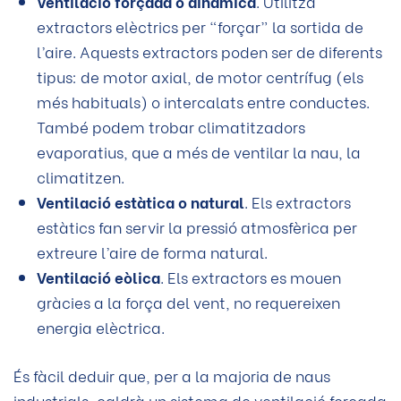
Ventilació forçada o dinàmica
. Utilitza
extractors elèctrics per “forçar” la sortida de
l’aire. Aquests extractors poden ser de diferents
tipus: de motor axial, de motor centrífug (els
més habituals) o intercalats entre conductes.
També podem trobar climatitzadors
evaporatius, que a més de ventilar la nau, la
climatitzen.
Ventilació estàtica o natural
. Els extractors
estàtics fan servir la pressió atmosfèrica per
extreure l’aire de forma natural.
Ventilació eòlica
. Els extractors es mouen
gràcies a la força del vent, no requereixen
energia elèctrica.
És fàcil deduir que, per a la majoria de naus
industrials, caldrà un sistema de ventilació forçada