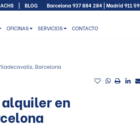
SACHS
BLOG
Barcelona
937 884 284
| Madrid
911 5
OFICINAS
SERVICIOS
CONTACTO
 Viladecavalls, Barcelona
 alquiler en
rcelona