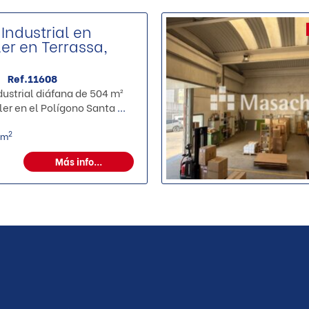
Industrial en
ler en Terrassa,
Ref.11608
ustrial diáfana de 504 m²
ler en el Polígono Santa
...
2
 m
Más info...