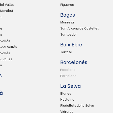
del Vallés
Figueres
 Montbui
Bages
s
Manresa
Sant Vicenç de Castellet
a
Santpedor
s
 Vallés
Baix Ebre
del Vallés
Tortosa
 Vallés
l Vallés
Barcelonés
i
Badalona
s
Barcelona
La Selva
à
Blanes
Hostalric
Riudellots de la Selva
Vidreres