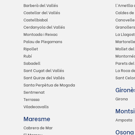
Barberà del Vallés
l'Ametlla 
Castellar del Vallés
Caldes de
Castellbisbal
Canovelle
Cerdanyola del Vallés
Granollers
Montcada i Reixac
La Llagost
Palau de Plegamans
Martorelle
Ripollet
Mollet del
Rubí
Montornés 
Sabadell
Parets del
Sant Cugat del Vallés
La Roca de
Sant Quirze del Vallés
Sant Celon
Santa Perpètua de Mogoda
Gironè
Sentmenat
Girona
Terrassa
Viladecavalls
Montsi
Maresme
Amposta
Cabrera de Mar
Osona
El Masnou