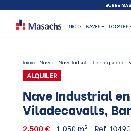
SOBRE MA
INICIO
NAVES
LOCALES
Inicio
Naves
Nave Industrial en alquiler en
ALQUILER
Nave Industrial en
Viladecavalls, Ba
2
2.500 €
1.050 m
Ref. 10490