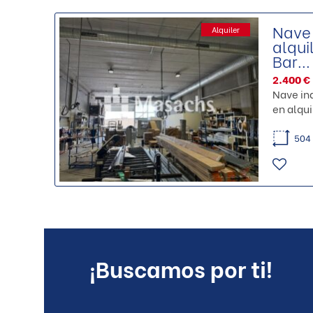
Nave 
Alquiler
alqui
Bar...
2.400 €
Nave ind
en alqui
504
¡Buscamos por ti!