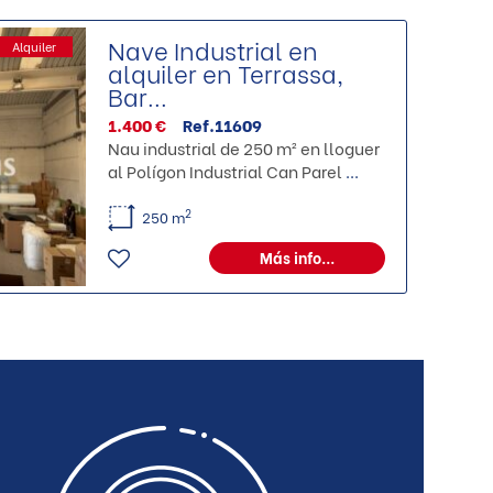
Nave Industrial en
Alquiler
alquiler en Terrassa,
Bar...
1.400 €
Ref.11609
Nau industrial de 250 m² en lloguer
al Polígon Industrial Can Parel
...
2
250 m
Más info...