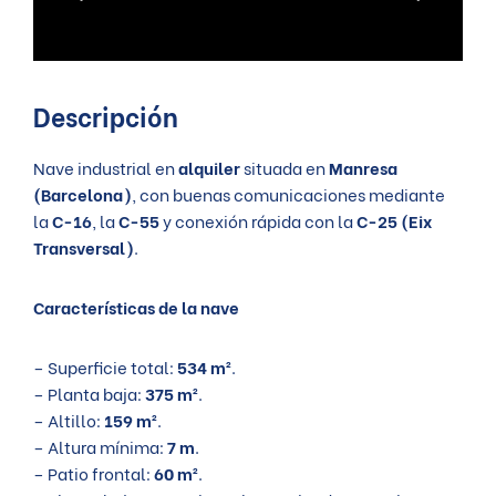
Descripción
Nave industrial en
alquiler
situada en
Manresa
(Barcelona)
, con buenas comunicaciones mediante
la
C-16
, la
C-55
y conexión rápida con la
C-25 (Eix
Transversal)
.
Características de la nave
– Superficie total:
534 m²
.
– Planta baja:
375 m²
.
– Altillo:
159 m²
.
– Altura mínima:
7 m
.
– Patio frontal:
60 m²
.