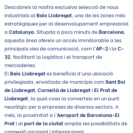
Descobreix la nostra exclusiva selecció de naus
industrials al
Baix Llobregat
, una de les zones més
estratègiques per al desenvolupament empresarial
a
Catalunya
. Situada a pocs minuts de
Barcelona
,
aquesta àrea ofereix un accés immillorable a les
principals vies de comunicació, com l’
AP-2
i la
C-
32
, facilitant la logística i el transport de
mercaderies.
El
Baix Llobregat
es beneficia d’una ubicació
privilegiada, envoltada de municipis com
Sant Boi
de Llobregat
,
Cornellà de Llobregat
i
El Prat de
Llobregat
, la qual cosa la converteix en un punt
neuràlgic per a empreses de diversos sectors. A
més, la proximitat a l’
Aeroport de Barcelona-El
Prat
i al
port de la ciutat
amplia les possibilitats de
connexió nacional i internacional.