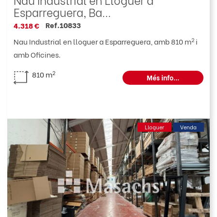
Esparreguera, Ba...
Ref.10833
4.318 €
2
Nau Industrial en lloguer a Esparreguera, amb 810 m
i
amb Oficines.
2
810 m
Més info...
Lloguer
Venda