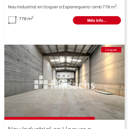
2
Nau Industrial en lloguer a Esparreguera i amb 778 m
.
2
778 m
Més info...
Lloguer
Nau Industrial en Lloguer a