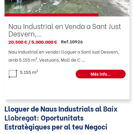
Nau Industrial en Venda a Sant Just
Desvern,...
Ref.10926
20.500 € / 5.000.000 €
Nau Industrial en venda i lloguer a Sant Just Desvern,
2
amb 5.155 m
, Vestuaris, Moll de C
...
2
5.155 m
Més info...
Lloguer de Naus Industrials al
Baix
Llobregat
: Oportunitats
Estratègiques per al teu Negoci