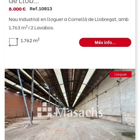
Ref.10813
8.000 €
Nau Industrial en lloguer a Cornellà de Llobregat, amb
2
1.763 m
i 2 Lavabos.
2
1.762 m
Més info...
Lloguer