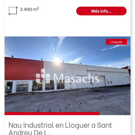
2
3.400 m
Més info...
Lloguer
Nau Industrial en Lloguer a Sant
Andreu De L...