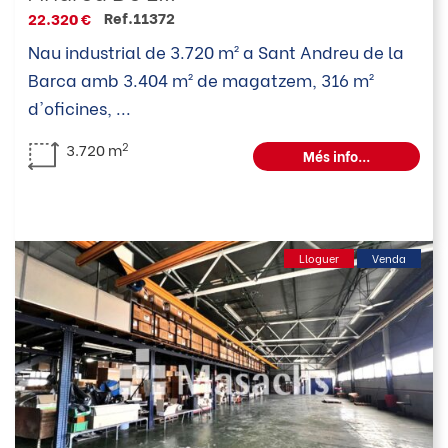
Ref.11372
22.320 €
Nau industrial de 3.720 m² a Sant Andreu de la
Barca amb 3.404 m² de magatzem, 316 m²
d'oficines,
...
2
3.720 m
Més info...
Lloguer
Venda