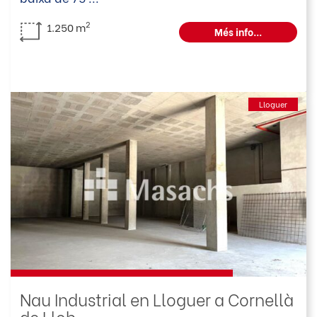
2
1.250 m
Més info...
Lloguer
Nau Industrial en Lloguer a Cornellà
de Llob...