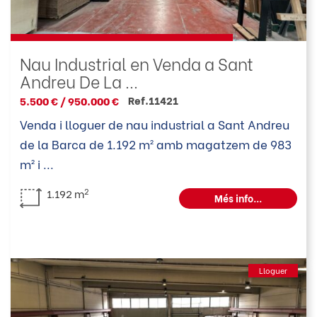
Nau Industrial en Venda a Sant
Andreu De La ...
Ref.11421
5.500 € / 950.000 €
Venda i lloguer de nau industrial a Sant Andreu
de la Barca de 1.192 m² amb magatzem de 983
m² i
...
2
1.192 m
Més info...
Lloguer