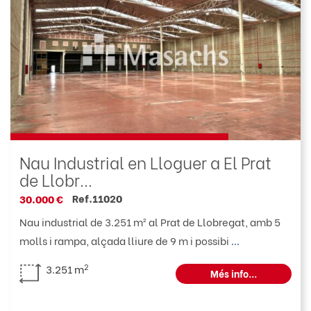
Nau Industrial en Lloguer a El Prat
de Llobr...
Ref.11020
30.000 €
Nau industrial de 3.251 m² al Prat de Llobregat, amb 5
molls i rampa, alçada lliure de 9 m i possibi
...
2
3.251 m
Més info...