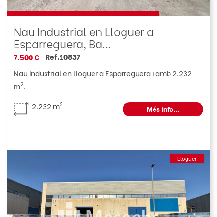
Nau Industrial en Lloguer a
Esparreguera, Ba...
Ref.10837
7.500 €
Nau Industrial en lloguer a Esparreguera i amb 2.232
2
m
.
2
2.232 m
Més info...
Lloguer