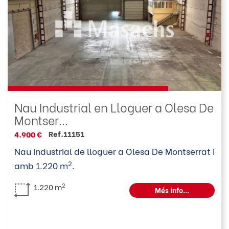
Nau Industrial en Lloguer a Olesa De
Montser...
Ref.11151
4.900 €
Nau Industrial de lloguer a Olesa De Montserrat i
2
amb 1.220 m
.
2
1.220 m
Més info...