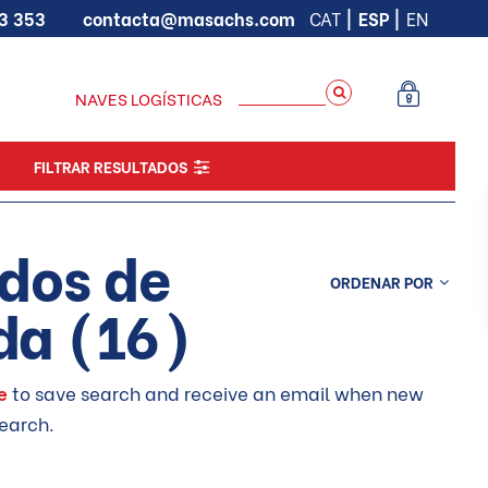
93 353
contacta@masachs.com
CAT
ESP
EN
NAVES LOGÍSTICAS
FILTRAR RESULTADOS
dos de
ORDENAR POR
da (16)
te
to save search and receive an email when new
earch.