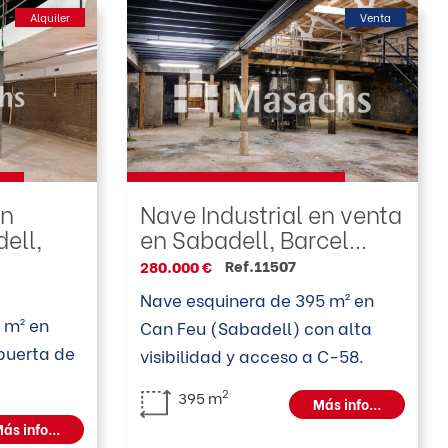
Alquiler
Venta
en
Nave Industrial en venta
ell,
en Sabadell, Barcel...
Ref.11507
280.000 €
Nave esquinera de 395 m² en
 m² en
Can Feu (Sabadell) con alta
 puerta de
visibilidad y acceso a C-58.
2
395 m
Más info...
ás info...