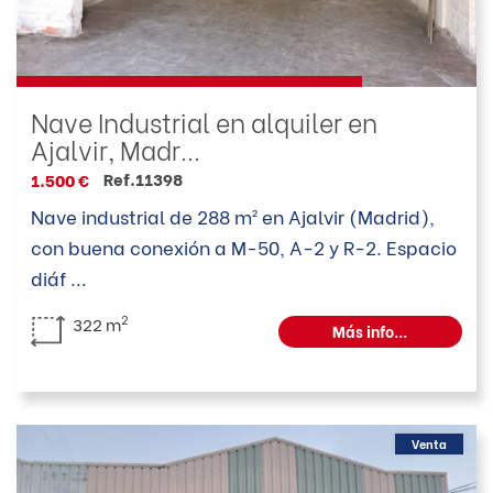
Nave Industrial en alquiler en
Ajalvir, Madr...
Ref.11398
1.500 €
Nave industrial de 288 m² en Ajalvir (Madrid),
con buena conexión a M-50, A-2 y R-2. Espacio
diáf
...
2
322 m
Más info...
Venta