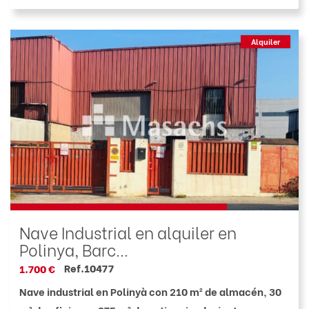
Alquiler
Nave Industrial en alquiler en
Polinya, Barc...
Ref.10477
1.700 €
Nave industrial en Polinyà con 210 m² de almacén, 30