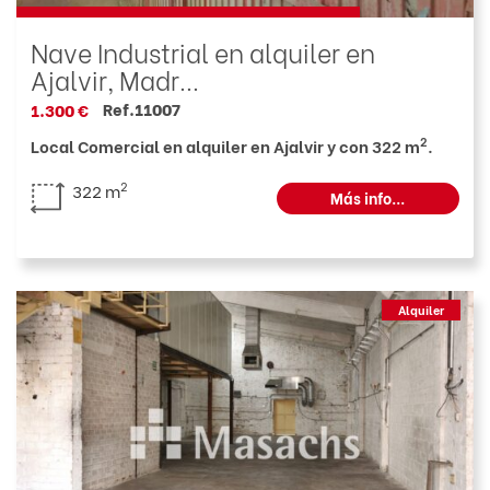
Nave Industrial en alquiler en
Ajalvir, Madr...
Ref.11007
1.300 €
2
Local Comercial en alquiler en Ajalvir y con 322 m
.
2
322 m
Más info...
Alquiler