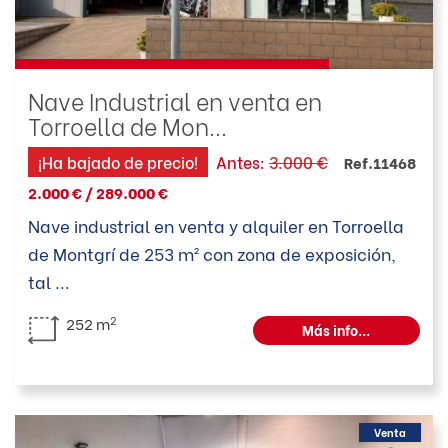
Nave Industrial en venta en
Torroella de Mon...
¡Ha bajado de precio!
Antes:
3.000 €
Ref.11468
2.000 € / 289.000 €
Nave industrial en venta y alquiler en Torroella
de Montgrí de 253 m² con zona de exposición,
tal
...
2
252 m
Más info...
Venta