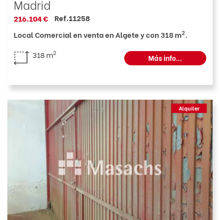
Madrid
Ref.11258
216.104 €
2
Local Comercial en venta en Algete y con 318 m
.
2
318 m
Más info...
Alquiler