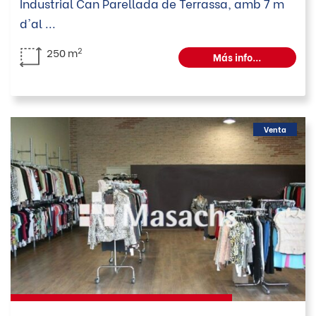
Industrial Can Parellada de Terrassa, amb 7 m
d'al
...
2
250 m
Más info...
Venta