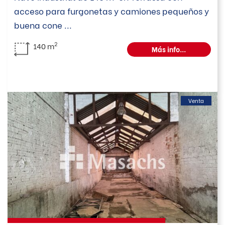
acceso para furgonetas y camiones pequeños y
buena cone
...
2
140 m
Más info...
Venta