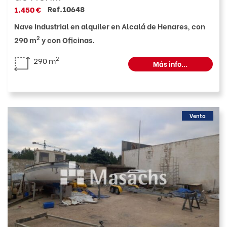
Ref.10648
1.450 €
Nave Industrial en alquiler en Alcalá de Henares, con
2
290 m
y con Oficinas.
2
290 m
Más info...
Venta